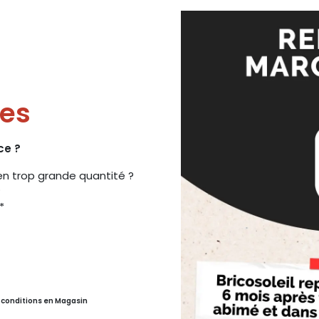
es
ce ?
n trop grande quantité ?
?
*
r conditions en Magasin