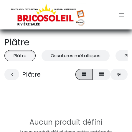
Se rendre au contenu
Plâtre
Plâtre
Ossatures métalliques
Pla
Plâtre
Aucun produit défini
Aucun produit défini dans cette catégorie.